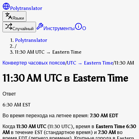
Polytranslator
Языки
Инструменты
О
Случайный
Polytranslator
/
11:30 AM UTC → Eastern Time
Конвертер часовых поясов
/
UTC
→
Eastern Time
/
11:30 AM
11:30 AM UTC в Eastern Time
Ответ
6:30 AM
EST
Во время перехода на летнее время:
7:30 AM
EDT
Когда
11:30 AM UTC
(11:30 UTC), время в
Eastern Time
6:30
AM
в течение EST (стандартное время)
и
7:30 AM
во
время EDT (летнего времени)
.
Крупные города в Eastern