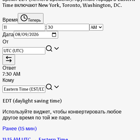
Time включают New York, Toronto, Washington, DC.
Время
Теперь
:
Дата
От
Ответ
7:30 AM
Кому
EDT (daylight saving time)
Используйте виджет, чтобы конвертировать любое
другое время по той же паре.
Ранее (15 мин)
11:15 AM
UTC
→
Eastern Time