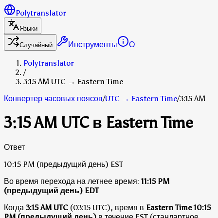
Polytranslator
Языки
Инструменты
О
Случайный
Polytranslator
/
3:15 AM UTC → Eastern Time
Конвертер часовых поясов
/
UTC
→
Eastern Time
/
3:15 AM
3:15 AM UTC в Eastern Time
Ответ
10:15 PM
(предыдущий день)
EST
Во время перехода на летнее время:
11:15 PM
(предыдущий день)
EDT
Когда
3:15 AM UTC
(03:15 UTC), время в
Eastern Time
10:15
PM (предыдущий день)
в течение EST (стандартное