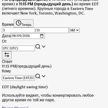
время)
и
11:15 PM (предыдущий день)
во время EDT
(летнего времени)
.
Крупные города в Eastern Time
включают New York, Toronto, Washington, DC.
Время
Теперь
:
Дата
От
Ответ
11:15 PM
(предыдущий день)
Кому
EDT (daylight saving time)
Используйте виджет, чтобы конвертировать любое
другое время по той же паре.