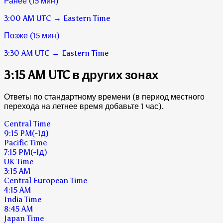
Ранее (15 мин)
3:00 AM
UTC
→
Eastern Time
Позже (15 мин)
3:30 AM
UTC
→
Eastern Time
3:15 AM UTC в других зонах
Ответы по стандартному времени (в период местного
перехода на летнее время добавьте 1 час).
Central Time
9:15 PM
(-1д)
Pacific Time
7:15 PM
(-1д)
UK Time
3:15 AM
Central European Time
4:15 AM
India Time
8:45 AM
Japan Time