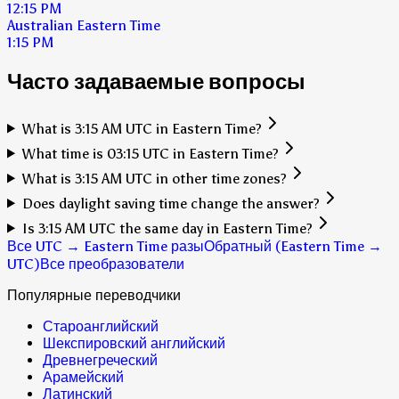
12:15 PM
Australian Eastern Time
1:15 PM
Часто задаваемые вопросы
What is 3:15 AM UTC in Eastern Time?
What time is 03:15 UTC in Eastern Time?
What is 3:15 AM UTC in other time zones?
Does daylight saving time change the answer?
Is 3:15 AM UTC the same day in Eastern Time?
Все UTC → Eastern Time разы
Обратный (Eastern Time →
UTC)
Все преобразователи
Популярные переводчики
Староанглийский
Шекспировский английский
Древнегреческий
Арамейский
Латинский