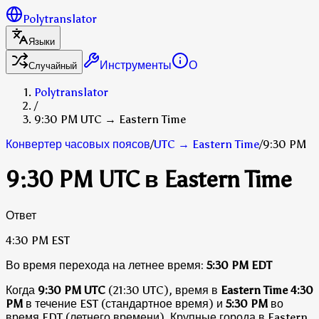
Polytranslator
Языки
Инструменты
О
Случайный
Polytranslator
/
9:30 PM UTC → Eastern Time
Конвертер часовых поясов
/
UTC
→
Eastern Time
/
9:30 PM
9:30 PM UTC в Eastern Time
Ответ
4:30 PM
EST
Во время перехода на летнее время:
5:30 PM
EDT
Когда
9:30 PM UTC
(21:30 UTC), время в
Eastern Time
4:30
PM
в течение EST (стандартное время)
и
5:30 PM
во
время EDT (летнего времени)
.
Крупные города в Eastern