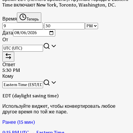
Time включают New York, Toronto, Washington, DC.
Время
Теперь
:
Дата
От
Ответ
5:30 PM
Кому
EDT (daylight saving time)
Используйте виджет, чтобы конвертировать любое
другое время по той же паре.
Ранее (15 мин)
9:15 PM
UTC
→
Eastern Time