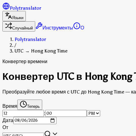
Polytranslator
Языки
Инструменты
О
Случайный
Polytranslator
/
UTC → Hong Kong Time
Конвертер времени
Конвертер UTC в Hong Kong 
Преобразуйте любое время с UTC до Hong Kong Time — каж
Время
Теперь
:
Дата
От