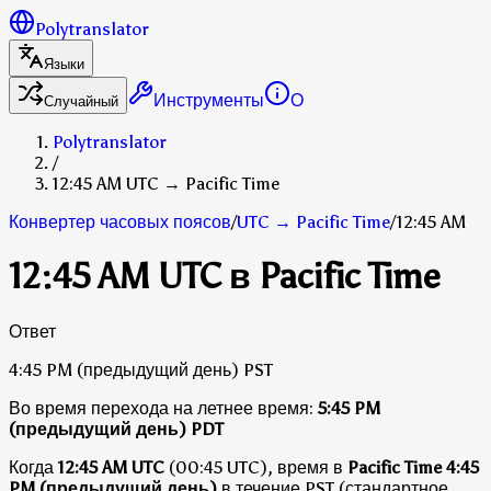
Polytranslator
Языки
Инструменты
О
Случайный
Polytranslator
/
12:45 AM UTC → Pacific Time
Конвертер часовых поясов
/
UTC
→
Pacific Time
/
12:45 AM
12:45 AM UTC в Pacific Time
Ответ
4:45 PM
(предыдущий день)
PST
Во время перехода на летнее время:
5:45 PM
(предыдущий день)
PDT
Когда
12:45 AM UTC
(00:45 UTC), время в
Pacific Time
4:45
PM (предыдущий день)
в течение PST (стандартное