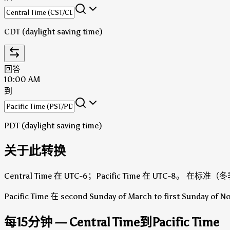
CDT (daylight saving time)
回答
10:00 AM
到
PDT (daylight saving time)
关于此转换
Central Time 在 UTC-6；Pacific Time 在 UTC-8。
在标准（冬季）时
Pacific Time 在 second Sunday of March to first Sunday 
每15分钟 — Central Time到Pacific Time