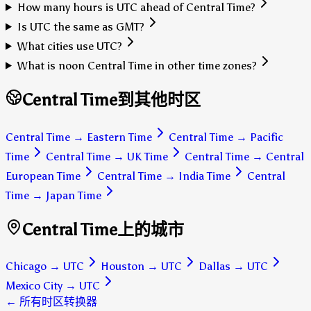
How many hours is UTC ahead of Central Time?
Is UTC the same as GMT?
What cities use UTC?
What is noon Central Time in other time zones?
Central Time到其他时区
Central Time
→
Eastern Time
Central Time
→
Pacific
Time
Central Time
→
UK Time
Central Time
→
Central
European Time
Central Time
→
India Time
Central
Time
→
Japan Time
Central Time上的城市
Chicago
→
UTC
Houston
→
UTC
Dallas
→
UTC
Mexico City
→
UTC
← 所有时区转换器