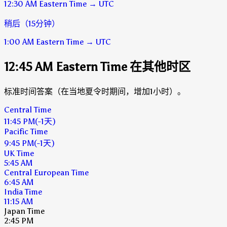
12:30 AM
Eastern Time
→
UTC
稍后（15分钟）
1:00 AM
Eastern Time
→
UTC
12:45 AM Eastern Time 在其他时区
标准时间答案（在当地夏令时期间，增加1小时）。
Central Time
11:45 PM
(-1天)
Pacific Time
9:45 PM
(-1天)
UK Time
5:45 AM
Central European Time
6:45 AM
India Time
11:15 AM
Japan Time
2:45 PM