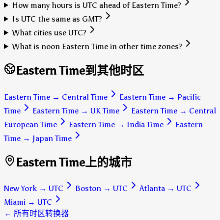
How many hours is UTC ahead of Eastern Time?
Is UTC the same as GMT?
What cities use UTC?
What is noon Eastern Time in other time zones?
Eastern Time到其他时区
Eastern Time
→
Central Time
Eastern Time
→
Pacific
Time
Eastern Time
→
UK Time
Eastern Time
→
Central
European Time
Eastern Time
→
India Time
Eastern
Time
→
Japan Time
Eastern Time上的城市
New York
→
UTC
Boston
→
UTC
Atlanta
→
UTC
Miami
→
UTC
← 所有时区转换器