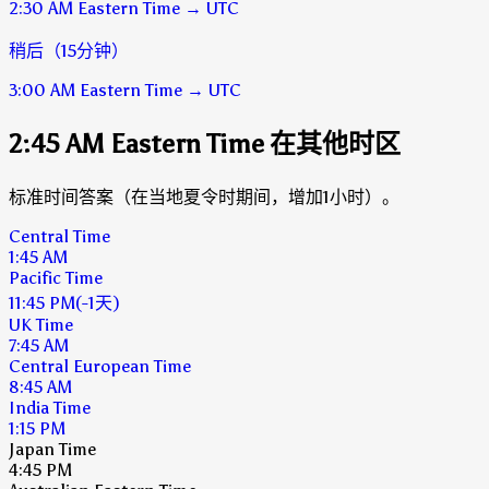
2:30 AM
Eastern Time
→
UTC
稍后（15分钟）
3:00 AM
Eastern Time
→
UTC
2:45 AM Eastern Time 在其他时区
标准时间答案（在当地夏令时期间，增加1小时）。
Central Time
1:45 AM
Pacific Time
11:45 PM
(-1天)
UK Time
7:45 AM
Central European Time
8:45 AM
India Time
1:15 PM
Japan Time
4:45 PM