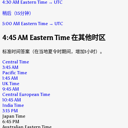
4:30 AM
Eastern Time
→
UTC
稍后（15分钟）
5:00 AM
Eastern Time
→
UTC
4:45 AM Eastern Time 在其他时区
标准时间答案（在当地夏令时期间，增加1小时）。
Central Time
3:45 AM
Pacific Time
1:45 AM
UK Time
9:45 AM
Central European Time
10:45 AM
India Time
3:15 PM
Japan Time
6:45 PM
Australian Eastern Time