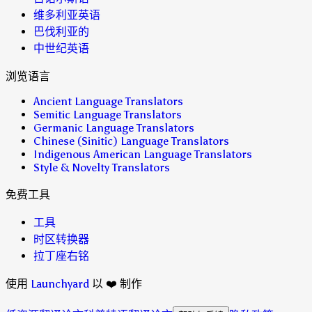
维多利亚英语
巴伐利亚的
中世纪英语
浏览语言
Ancient Language Translators
Semitic Language Translators
Germanic Language Translators
Chinese (Sinitic) Language Translators
Indigenous American Language Translators
Style & Novelty Translators
免费工具
工具
时区转换器
拉丁座右铭
使用
Launchyard
以 ❤️ 制作