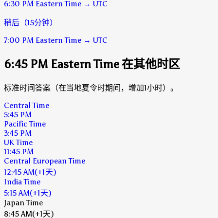
6:30 PM
Eastern Time
→
UTC
稍后（15分钟）
7:00 PM
Eastern Time
→
UTC
6:45 PM Eastern Time 在其他时区
标准时间答案（在当地夏令时期间，增加1小时）。
Central Time
5:45 PM
Pacific Time
3:45 PM
UK Time
11:45 PM
Central European Time
12:45 AM
(+1天)
India Time
5:15 AM
(+1天)
Japan Time
8:45 AM
(+1天)