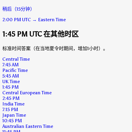
稍后（15分钟）
2:00 PM
UTC
→
Eastern Time
1:45 PM UTC 在其他时区
标准时间答案（在当地夏令时期间，增加1小时）。
Central Time
7:45 AM
Pacific Time
5:45 AM
UK Time
1:45 PM
Central European Time
2:45 PM
India Time
7:15 PM
Japan Time
10:45 PM
Australian Eastern Time
11:45 PM