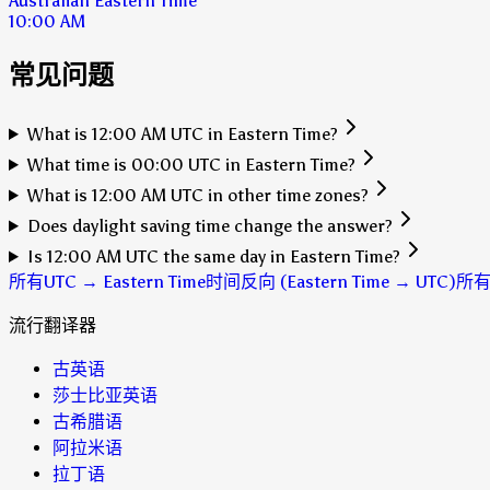
Australian Eastern Time
10:00 AM
常见问题
What is 12:00 AM UTC in Eastern Time?
What time is 00:00 UTC in Eastern Time?
What is 12:00 AM UTC in other time zones?
Does daylight saving time change the answer?
Is 12:00 AM UTC the same day in Eastern Time?
所有UTC → Eastern Time时间
反向 (Eastern Time → UTC)
所
流行翻译器
古英语
莎士比亚英语
古希腊语
阿拉米语
拉丁语