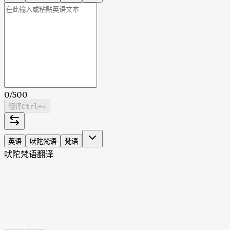
0
/
500
翻译
Ctrl
+⏎
英语
吠陀梵语
梵语
吠陀梵语翻译