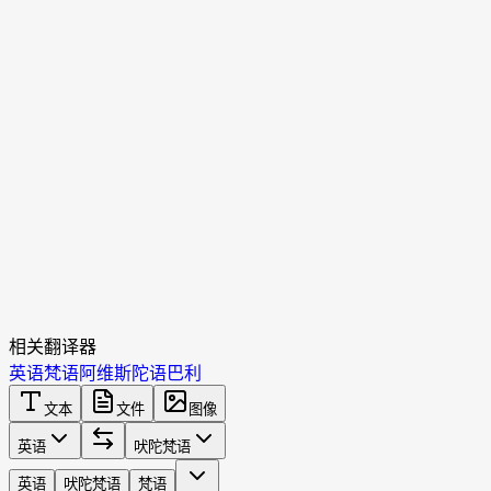
相关翻译器
英语
梵语
阿维斯陀语
巴利
文本
文件
图像
英语
吠陀梵语
英语
吠陀梵语
梵语