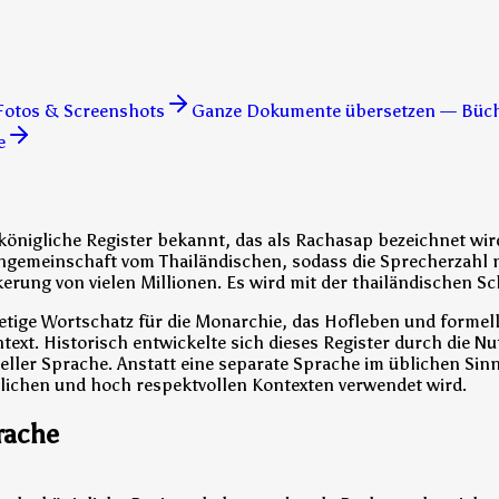
 Fotos & Screenshots
Ganze Dokumente übersetzen — Bücher
e
e königliche Register bekannt, das als Rachasap bezeichnet wi
chgemeinschaft vom Thailändischen, sodass die Sprecherzahl 
kerung von vielen Millionen. Es wird mit der thailändischen Sc
rbietige Wortschatz für die Monarchie, das Hofleben und form
xt. Historisch entwickelte sich dieses Register durch die Nu
ller Sprache. Anstatt eine separate Sprache im üblichen Sinne
atlichen und hoch respektvollen Kontexten verwendet wird.
rache