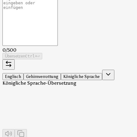
0
/
500
Übersetzen
Ctrl
+⏎
Englisch
Gehirnverrottung
Königliche Sprache
Königliche Sprache-Übersetzung