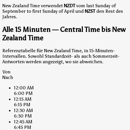
New Zealand Time verwendet
NZDT
vom last Sunday of
September to first Sunday of April und
NZST
den Rest des
Jahres.
Alle 15 Minuten — Central Time bis New
Zealand Time
Referenztabelle für New Zealand Time, in 15-Minuten-
Intervallen. Sowohl Standardzeit- als auch Sommerzeit-
Antworten werden angezeigt, wo sie abweichen.
Von
Nach
12:00 AM
6:00 PM
12:15 AM
6:15 PM
12:30 AM
6:30 PM
12:45 AM
6:45 PM