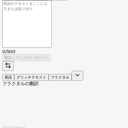
0
/
500
翻訳してください
Ctrl
+⏎
英語
グリッチテキスト
フラクタル
フラクタルの翻訳