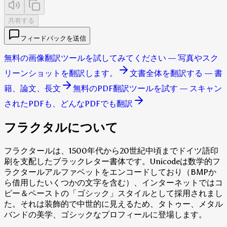
共有する
フィードバックを送信
無料の画像翻訳ツールを試してみてください — 写真やスク
リーンショットを翻訳します。
文書全体を翻訳する — 書
籍、論文、長文
無料のPDF翻訳ツールを試す — スキャン
されたPDFも、どんなPDFでも翻訳
フラクタルについて
フラクタールは、1500年代から20世紀中頃までドイツ語印
刷を支配したブラックレター書体です。Unicodeは数学的フ
ラクタールアルファベットをエンコードしており（BMPか
ら借用したいくつかの文字を含む）、インターネットではコ
ピー＆ペーストの「ゴシック」スタイルとして採用されまし
た。それは装飾的で中世的に見えるため、タトゥー、メタル
バンドの美学、ゴシックなプロフィールに登場します。