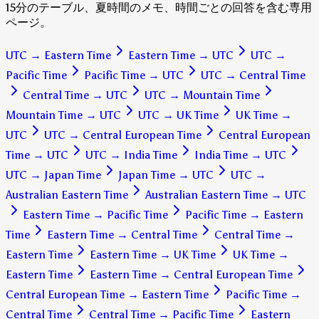
15分のテーブル、夏時間のメモ、時間ごとの回答を含む専用
ページ。
UTC
→
Eastern Time
Eastern Time
→
UTC
UTC
→
Pacific Time
Pacific Time
→
UTC
UTC
→
Central Time
Central Time
→
UTC
UTC
→
Mountain Time
Mountain Time
→
UTC
UTC
→
UK Time
UK Time
→
UTC
UTC
→
Central European Time
Central European
Time
→
UTC
UTC
→
India Time
India Time
→
UTC
UTC
→
Japan Time
Japan Time
→
UTC
UTC
→
Australian Eastern Time
Australian Eastern Time
→
UTC
Eastern Time
→
Pacific Time
Pacific Time
→
Eastern
Time
Eastern Time
→
Central Time
Central Time
→
Eastern Time
Eastern Time
→
UK Time
UK Time
→
Eastern Time
Eastern Time
→
Central European Time
Central European Time
→
Eastern Time
Pacific Time
→
Central Time
Central Time
→
Pacific Time
Eastern