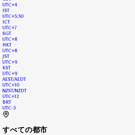
UTC
+4
IST
UTC
+5:30
ICT
UTC
+7
SGT
UTC
+8
HKT
UTC
+8
JST
UTC
+9
KST
UTC
+9
AEST
/AEDT
UTC
+10
NZST
/NZDT
UTC
+12
BRT
UTC
-3
すべての都市