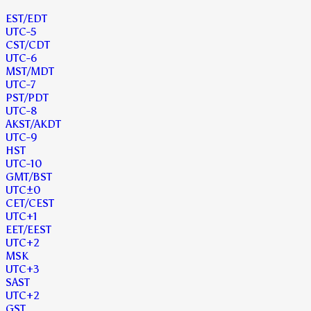
EST
/EDT
UTC
-5
CST
/CDT
UTC
-6
MST
/MDT
UTC
-7
PST
/PDT
UTC
-8
AKST
/AKDT
UTC
-9
HST
UTC
-10
GMT
/BST
UTC
±0
CET
/CEST
UTC
+1
EET
/EEST
UTC
+2
MSK
UTC
+3
SAST
UTC
+2
GST