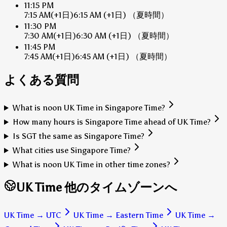
11:15 PM
7:15 AM
(+1日)
6:15 AM
(+1日)
（夏時間）
11:30 PM
7:30 AM
(+1日)
6:30 AM
(+1日)
（夏時間）
11:45 PM
7:45 AM
(+1日)
6:45 AM
(+1日)
（夏時間）
よくある質問
What is noon UK Time in Singapore Time?
How many hours is Singapore Time ahead of UK Time?
Is SGT the same as Singapore Time?
What cities use Singapore Time?
What is noon UK Time in other time zones?
UK Time 他のタイムゾーンへ
UK Time
→
UTC
UK Time
→
Eastern Time
UK Time
→