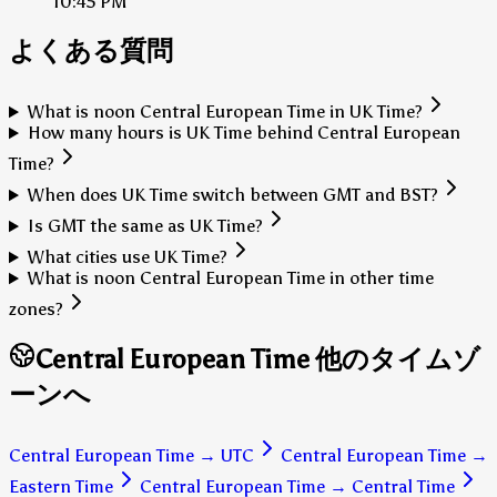
10:45 PM
よくある質問
What is noon Central European Time in UK Time?
How many hours is UK Time behind Central European
Time?
When does UK Time switch between GMT and BST?
Is GMT the same as UK Time?
What cities use UK Time?
What is noon Central European Time in other time
zones?
Central European Time 他のタイムゾ
ーンへ
Central European Time
→
UTC
Central European Time
→
Eastern Time
Central European Time
→
Central Time