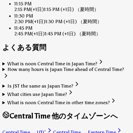
11:15 PM
2:15 PM
(+1日)
1:15 PM
(+1日)
（夏時間）
11:30 PM
2:30 PM
(+1日)
1:30 PM
(+1日)
（夏時間）
11:45 PM
2:45 PM
(+1日)
1:45 PM
(+1日)
（夏時間）
よくある質問
What is noon Central Time in Japan Time?
How many hours is Japan Time ahead of Central Time?
Is JST the same as Japan Time?
What cities use Japan Time?
What is noon Central Time in other time zones?
Central Time 他のタイムゾーンへ
Central Time
→
UTC
Central Time
→
Eastern Time