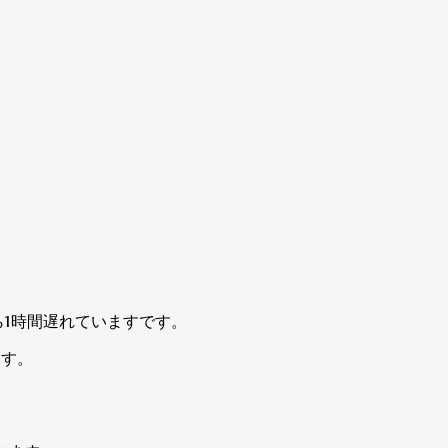
meから1時間遅れていますです。
ます。