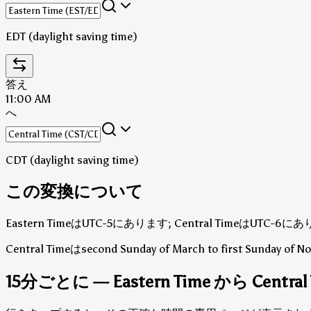
EDT (daylight saving time)
答え
11:00 AM
へ
CDT (daylight saving time)
この変換について
Eastern TimeはUTC-5にあります; Central TimeはUTC-6
Central Timeはsecond Sunday of March to first Sunday o
15分ごとに — Eastern Time から Central