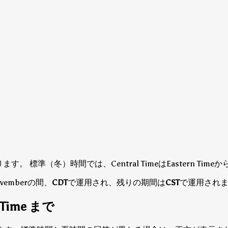
にあります。
標準（冬）時間では、Central TimeはEastern Ti
f Novemberの間、
CDT
で運用され、残りの期間は
CST
で運用され
 Time まで