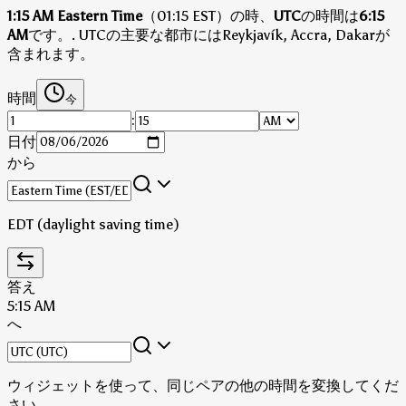
1:15 AM Eastern Time
（01:15 EST）の時、
UTC
の時間は
6:15
AM
です。
.
UTCの主要な都市にはReykjavík, Accra, Dakarが
含まれます。
時間
今
:
日付
から
EDT (daylight saving time)
答え
5:15 AM
へ
ウィジェットを使って、同じペアの他の時間を変換してくだ
さい。