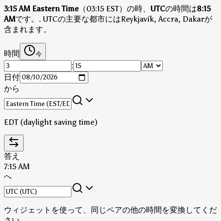
3:15 AM Eastern Time
（03:15 EST）の時、
UTC
の時間は
8:15
AM
です。
.
UTCの主要な都市にはReykjavík, Accra, Dakarが
含まれます。
時間
今
:
日付
から
EDT (daylight saving time)
答え
7:15 AM
へ
ウィジェットを使って、同じペアの他の時間を変換してくだ
さい。