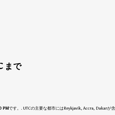
TC まで
0 PM
です。
.
UTCの主要な都市にはReykjavík, Accra, Daka