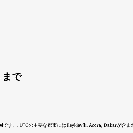
TC まで
PM
です。
.
UTCの主要な都市にはReykjavík, Accra, Dakarが