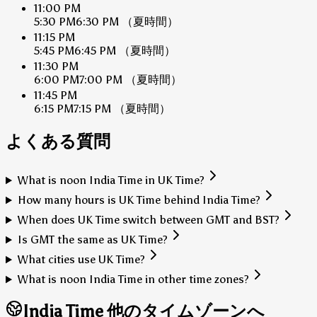
11:00 PM
5:30 PM
6:30 PM
（夏時間）
11:15 PM
5:45 PM
6:45 PM
（夏時間）
11:30 PM
6:00 PM
7:00 PM
（夏時間）
11:45 PM
6:15 PM
7:15 PM
（夏時間）
よくある質問
What is noon India Time in UK Time?
How many hours is UK Time behind India Time?
When does UK Time switch between GMT and BST?
Is GMT the same as UK Time?
What cities use UK Time?
What is noon India Time in other time zones?
India Time 他のタイムゾーンへ