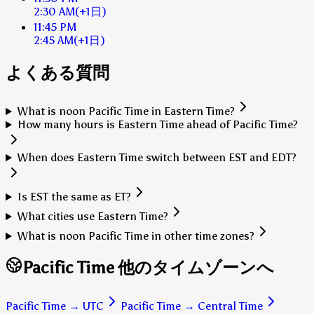
2:30 AM
(+1日)
11:45 PM
2:45 AM
(+1日)
よくある質問
What is noon Pacific Time in Eastern Time?
How many hours is Eastern Time ahead of Pacific Time?
When does Eastern Time switch between EST and EDT?
Is EST the same as ET?
What cities use Eastern Time?
What is noon Pacific Time in other time zones?
Pacific Time 他のタイムゾーンへ
Pacific Time
→
UTC
Pacific Time
→
Central Time