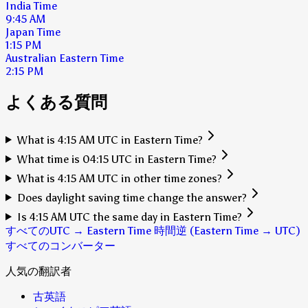
India Time
9:45 AM
Japan Time
1:15 PM
Australian Eastern Time
2:15 PM
よくある質問
What is 4:15 AM UTC in Eastern Time?
What time is 04:15 UTC in Eastern Time?
What is 4:15 AM UTC in other time zones?
Does daylight saving time change the answer?
Is 4:15 AM UTC the same day in Eastern Time?
すべてのUTC → Eastern Time 時間
逆 (Eastern Time → UTC)
すべてのコンバーター
人気の翻訳者
古英語