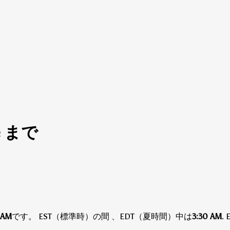
me まで
 AM
です。
EST（標準時）の間
、EDT（夏時間）中は
3:30 AM
.
E