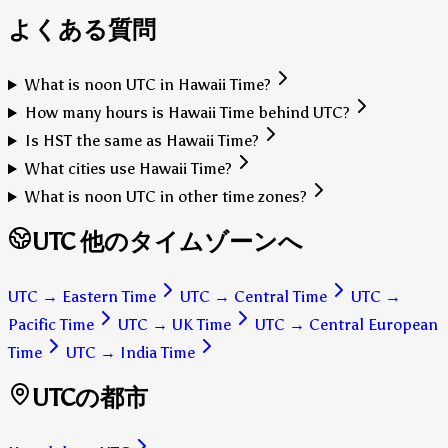
よくある質問
What is noon UTC in Hawaii Time?
How many hours is Hawaii Time behind UTC?
Is HST the same as Hawaii Time?
What cities use Hawaii Time?
What is noon UTC in other time zones?
UTC 他のタイムゾーンへ
UTC
→
Eastern Time
UTC
→
Central Time
UTC
→
Pacific Time
UTC
→
UK Time
UTC
→
Central European
Time
UTC
→
India Time
UTCの都市