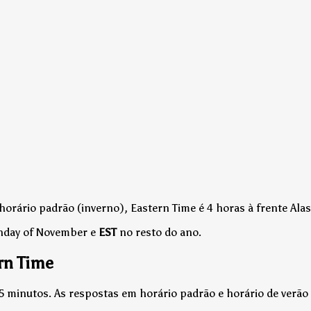
horário padrão (inverno), Eastern Time é 4 horas à frente Ala
unday of November e
EST
no resto do ano.
rn Time
15 minutos. As respostas em horário padrão e horário de verã