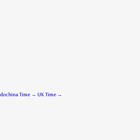
ndochina Time → UK Time
→