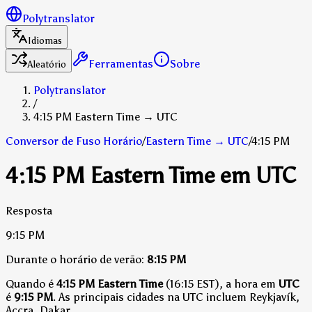
Polytranslator
Idiomas
Ferramentas
Sobre
Aleatório
Polytranslator
/
4:15 PM Eastern Time → UTC
Conversor de Fuso Horário
/
Eastern Time
→
UTC
/
4:15 PM
4:15 PM Eastern Time em UTC
Resposta
9:15 PM
Durante o horário de verão:
8:15 PM
Quando é
4:15 PM Eastern Time
(16:15 EST), a hora em
UTC
é
9:15 PM
.
As principais cidades na UTC incluem Reykjavík,
Accra, Dakar.