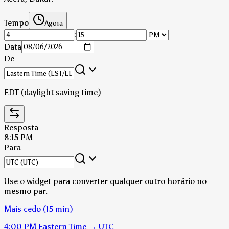
Tempo
Agora
:
Data
De
EDT (daylight saving time)
Resposta
8:15 PM
Para
Use o widget para converter qualquer outro horário no
mesmo par.
Mais cedo (15 min)
4:00 PM
Eastern Time
→
UTC