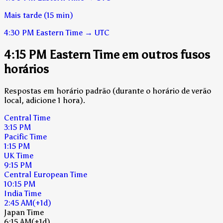
Mais tarde (15 min)
4:30 PM
Eastern Time
→
UTC
4:15 PM Eastern Time em outros fusos
horários
Respostas em horário padrão (durante o horário de verão
local, adicione 1 hora).
Central Time
3:15 PM
Pacific Time
1:15 PM
UK Time
9:15 PM
Central European Time
10:15 PM
India Time
2:45 AM
(+1d)
Japan Time
6:15 AM
(+1d)