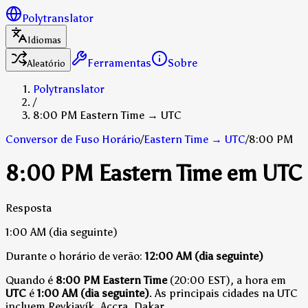
Polytranslator
Idiomas
Ferramentas
Sobre
Aleatório
Polytranslator
/
8:00 PM Eastern Time → UTC
Conversor de Fuso Horário
/
Eastern Time
→
UTC
/
8:00 PM
8:00 PM Eastern Time em UTC
Resposta
1:00 AM
(dia seguinte)
Durante o horário de verão:
12:00 AM
(dia seguinte)
Quando é
8:00 PM Eastern Time
(20:00 EST), a hora em
UTC
é
1:00 AM (dia seguinte)
.
As principais cidades na UTC
incluem Reykjavík, Accra, Dakar.