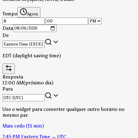
Tempo
Agora
:
Data
De
EDT (daylight saving time)
Resposta
12:00 AM
(próximo dia)
Para
Use o widget para converter qualquer outro horário no
mesmo par.
Mais cedo (15 min)
7:45 PM
Eastern Time
→
UTC