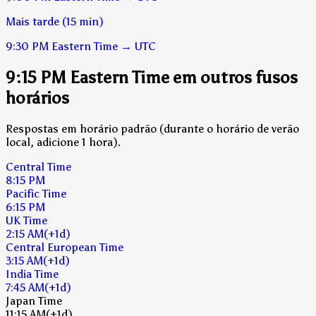
Mais tarde (15 min)
9:30 PM
Eastern Time
→
UTC
9:15 PM Eastern Time em outros fusos
horários
Respostas em horário padrão (durante o horário de verão
local, adicione 1 hora).
Central Time
8:15 PM
Pacific Time
6:15 PM
UK Time
2:15 AM
(+1d)
Central European Time
3:15 AM
(+1d)
India Time
7:45 AM
(+1d)
Japan Time
11:15 AM
(+1d)