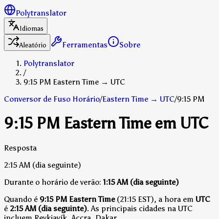
Polytranslator
Idiomas
Ferramentas
Sobre
Aleatório
Polytranslator
/
9:15 PM Eastern Time → UTC
Conversor de Fuso Horário
/
Eastern Time
→
UTC
/
9:15 PM
9:15 PM Eastern Time em UTC
Resposta
2:15 AM
(dia seguinte)
Durante o horário de verão:
1:15 AM
(dia seguinte)
Quando é
9:15 PM Eastern Time
(21:15 EST), a hora em
UTC
é
2:15 AM (dia seguinte)
.
As principais cidades na UTC
incluem Reykjavík, Accra, Dakar.