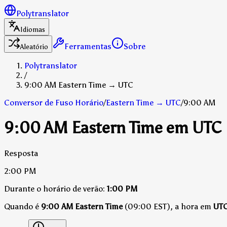
Polytranslator
Idiomas
Ferramentas
Sobre
Aleatório
Polytranslator
/
9:00 AM Eastern Time → UTC
Conversor de Fuso Horário
/
Eastern Time
→
UTC
/
9:00 AM
9:00 AM Eastern Time em UTC
Resposta
2:00 PM
Durante o horário de verão:
1:00 PM
Quando é
9:00 AM Eastern Time
(09:00 EST), a hora em
UT