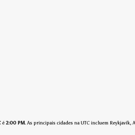
C
é
2:00 PM
.
As principais cidades na UTC incluem Reykjavík, A