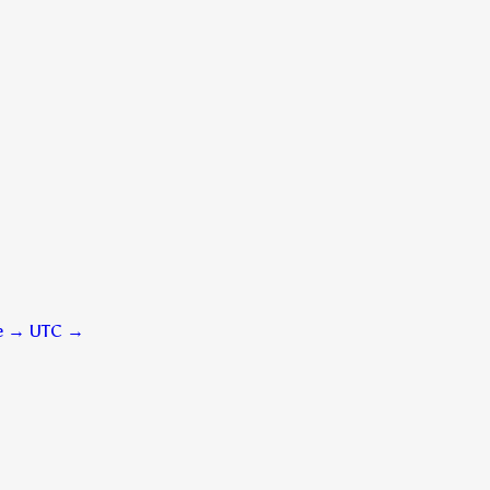
me → UTC
→