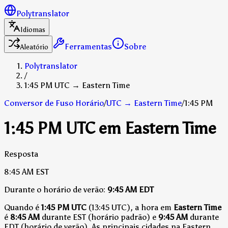
Polytranslator
Idiomas
Ferramentas
Sobre
Aleatório
Polytranslator
/
1:45 PM UTC → Eastern Time
Conversor de Fuso Horário
/
UTC
→
Eastern Time
/
1:45 PM
1:45 PM UTC em Eastern Time
Resposta
8:45 AM
EST
Durante o horário de verão:
9:45 AM
EDT
Quando é
1:45 PM UTC
(13:45 UTC), a hora em
Eastern Time
é
8:45 AM
durante EST (horário padrão)
e
9:45 AM
durante
EDT (horário de verão)
.
As principais cidades na Eastern