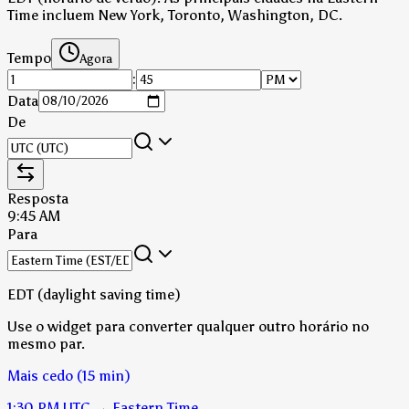
Time incluem New York, Toronto, Washington, DC.
Tempo
Agora
:
Data
De
Resposta
9:45 AM
Para
EDT (daylight saving time)
Use o widget para converter qualquer outro horário no
mesmo par.
Mais cedo (15 min)
1:30 PM
UTC
→
Eastern Time