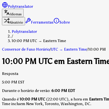
Polytranslator
Idiomas
Ferramentas
Sobre
Aleatório
Polytranslator
/
10:00 PM UTC → Eastern Time
Conversor de Fuso Horário
/
UTC
→
Eastern Time
/
10:00 PM
10:00 PM UTC em Eastern Tim
Resposta
5:00 PM
EST
Durante o horário de verão:
6:00 PM
EDT
Quando é
10:00 PM UTC
(22:00 UTC), a hora em
Eastern Ti
Time incluem New York, Toronto, Washington, DC.