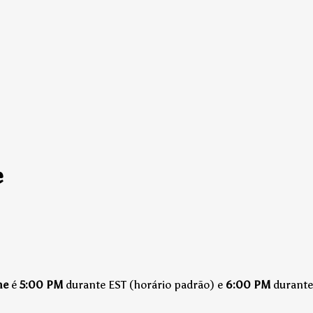
e
me
é
5:00 PM
durante EST (horário padrão)
e
6:00 PM
durante