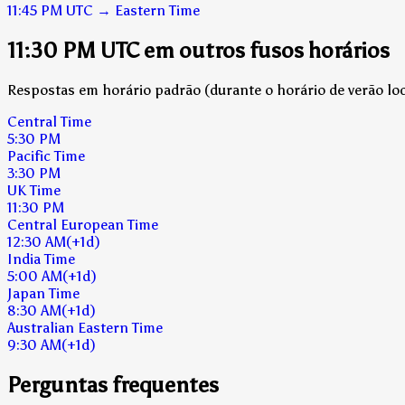
11:45 PM
UTC
→
Eastern Time
11:30 PM UTC em outros fusos horários
Respostas em horário padrão (durante o horário de verão loca
Central Time
5:30 PM
Pacific Time
3:30 PM
UK Time
11:30 PM
Central European Time
12:30 AM
(+1d)
India Time
5:00 AM
(+1d)
Japan Time
8:30 AM
(+1d)
Australian Eastern Time
9:30 AM
(+1d)
Perguntas frequentes