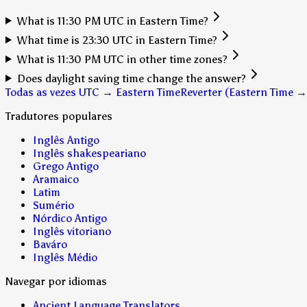
What is 11:30 PM UTC in Eastern Time?
What time is 23:30 UTC in Eastern Time?
What is 11:30 PM UTC in other time zones?
Does daylight saving time change the answer?
Todas as vezes UTC → Eastern Time
Reverter (Eastern Time 
Tradutores populares
Inglês Antigo
Inglês shakespeariano
Grego Antigo
Aramaico
Latim
Sumério
Nórdico Antigo
Inglês vitoriano
Baváro
Inglês Médio
Navegar por idiomas
Ancient Language Translators