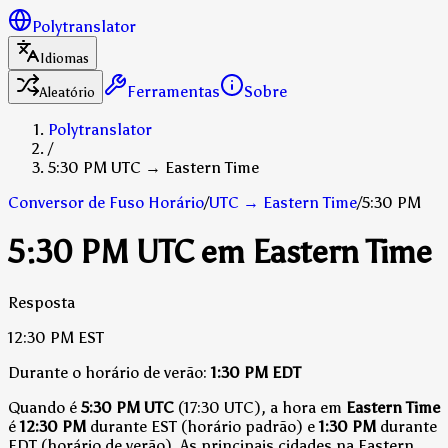
Polytranslator
Idiomas
Ferramentas
Sobre
Aleatório
Polytranslator
/
5:30 PM UTC → Eastern Time
Conversor de Fuso Horário
/
UTC
→
Eastern Time
/
5:30 PM
5:30 PM UTC em Eastern Time
Resposta
12:30 PM
EST
Durante o horário de verão:
1:30 PM
EDT
Quando é
5:30 PM UTC
(17:30 UTC), a hora em
Eastern Time
é
12:30 PM
durante EST (horário padrão)
e
1:30 PM
durante
EDT (horário de verão)
.
As principais cidades na Eastern