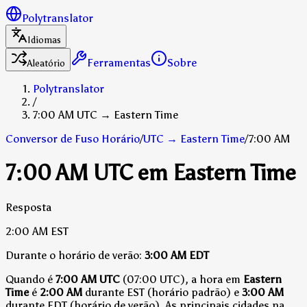
Polytranslator
Idiomas
Ferramentas
Sobre
Aleatório
Polytranslator
/
7:00 AM UTC → Eastern Time
Conversor de Fuso Horário
/
UTC
→
Eastern Time
/
7:00 AM
7:00 AM UTC em Eastern Time
Resposta
2:00 AM
EST
Durante o horário de verão:
3:00 AM
EDT
Quando é
7:00 AM UTC
(07:00 UTC), a hora em
Eastern
Time
é
2:00 AM
durante EST (horário padrão)
e
3:00 AM
durante EDT (horário de verão)
.
As principais cidades na