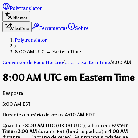
Polytranslator
Idiomas
Ferramentas
Sobre
Aleatório
Polytranslator
/
8:00 AM UTC → Eastern Time
Conversor de Fuso Horário
/
UTC
→
Eastern Time
/
8:00 AM
8:00 AM UTC em Eastern Time
Resposta
3:00 AM
EST
Durante o horário de verão:
4:00 AM
EDT
Quando é
8:00 AM UTC
(08:00 UTC), a hora em
Eastern
Time
é
3:00 AM
durante EST (horário padrão)
e
4:00 AM
durante EDT (horário de verão)
.
As principais cidades na