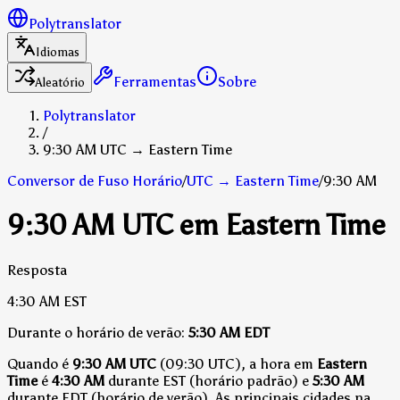
Polytranslator
Idiomas
Ferramentas
Sobre
Aleatório
Polytranslator
/
9:30 AM UTC → Eastern Time
Conversor de Fuso Horário
/
UTC
→
Eastern Time
/
9:30 AM
9:30 AM UTC em Eastern Time
Resposta
4:30 AM
EST
Durante o horário de verão:
5:30 AM
EDT
Quando é
9:30 AM UTC
(09:30 UTC), a hora em
Eastern
Time
é
4:30 AM
durante EST (horário padrão)
e
5:30 AM
durante EDT (horário de verão)
.
As principais cidades na