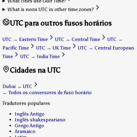
What cities use Gulf Time?
What is noon UTC in other time zones?
UTC para outros fusos horários
UTC
→
Eastern Time
UTC
→
Central Time
UTC
→
Pacific Time
UTC
→
UK Time
UTC
→
Central European
Time
UTC
→
India Time
Cidades na UTC
Dubai
→
UTC
← Todos os conversores de fuso horário
Tradutores populares
Inglês Antigo
Inglês shakespeariano
Grego Antigo
Aramaico