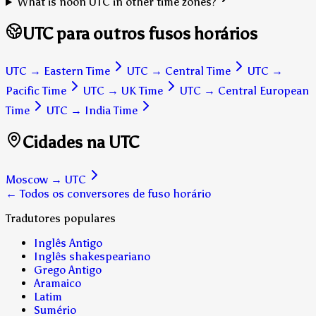
What is noon UTC in other time zones?
UTC para outros fusos horários
UTC
→
Eastern Time
UTC
→
Central Time
UTC
→
Pacific Time
UTC
→
UK Time
UTC
→
Central European
Time
UTC
→
India Time
Cidades na UTC
Moscow
→
UTC
← Todos os conversores de fuso horário
Tradutores populares
Inglês Antigo
Inglês shakespeariano
Grego Antigo
Aramaico
Latim
Sumério