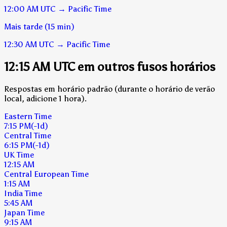
12:00 AM
UTC
→
Pacific Time
Mais tarde (15 min)
12:30 AM
UTC
→
Pacific Time
12:15 AM UTC em outros fusos horários
Respostas em horário padrão (durante o horário de verão
local, adicione 1 hora).
Eastern Time
7:15 PM
(-1d)
Central Time
6:15 PM
(-1d)
UK Time
12:15 AM
Central European Time
1:15 AM
India Time
5:45 AM
Japan Time
9:15 AM