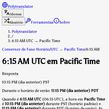
Polytranslator
Idiomas
Ferramentas
Sobre
Aleatório
Polytranslator
/
6:15 AM UTC → Pacific Time
Conversor de Fuso Horário
/
UTC
→
Pacific Time
/
6:15 AM
6:15 AM UTC em Pacific Time
Resposta
10:15 PM
(dia anterior)
PST
Durante o horário de verão:
11:15 PM
(dia anterior)
PDT
Quando é
6:15 AM UTC
(06:15 UTC), a hora em
Pacific Time
é
10:15 PM (dia anterior)
durante PST (horário padrão)
e
11:15 PM (dia anterior)
durante PDT (horário de verão)
.
As